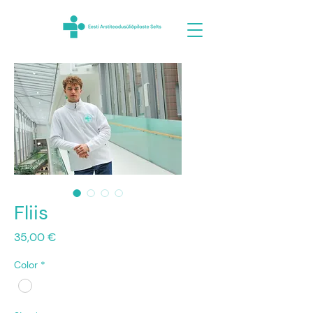
Fliis
Price
35,00 €
Color
*