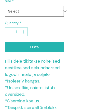
Size
*
Quantity
*
Osta
Fliisidele tikitakse rohelised 
eestikeelsed sekundaarsed 
logod rinnale ja seljale.
*Isoleeriv kangas.
*Unisex fliis, naistel istub 
oversized.
*Sisemine kaelus.
*Täispikk spiraaltõmblukk