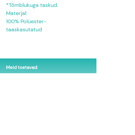
*Tõmblukuga taskud.
Materjal:
100% Polüester- 
taaskasutatud
Meid toetavad:
Eesti Arstiteadusüliõpilaste Selts