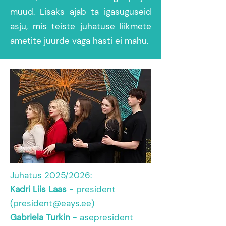
muud. Lisaks ajab ta igasuguseid
asju, mis teiste juhatuse liikmete
ametite juurde väga hästi ei mahu.
Juhatus 2025/2026:
Kadri Liis Laas
-
president
(
president@eays.ee
)
Gabriela Turkin
- asepresident