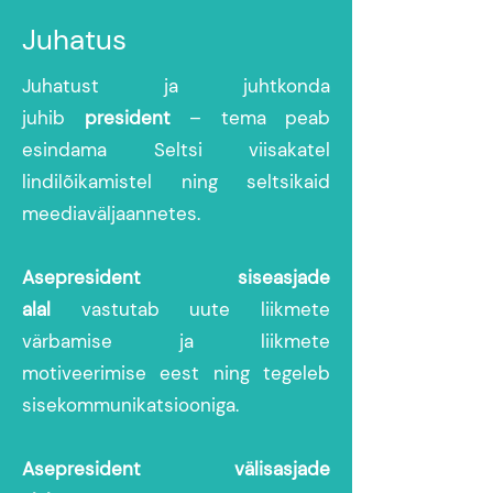
Juhatus
Juhatust ja juhtkonda
juhib
president
– tema peab
esindama Seltsi viisakatel
lindilõikamistel ning seltsikaid
meediaväljaannetes.
Asepresident siseasjade
alal
vastutab uute liikmete
värbamise ja liikmete
motiveerimise eest ning tegeleb
sisekommunikatsiooniga.
Asepresident välisasjade