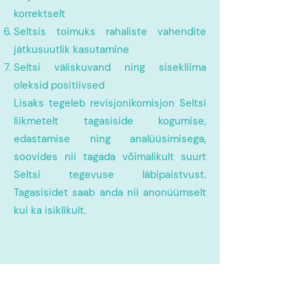
korrektselt
Seltsis toimuks rahaliste vahendite
jätkusuutlik kasutamine
Seltsi väliskuvand ning sisekliima
oleksid positiivsed
Lisaks tegeleb revisjonikomisjon Seltsi
liikmetelt tagasiside kogumise,
edastamise ning analüüsimisega,
soovides nii tagada võimalikult suurt
Seltsi tegevuse läbipaistvust.
Tagasisidet saab anda nii anonüümselt
kui ka isiklikult.
Revisjonikomisjoni vihjepostkast