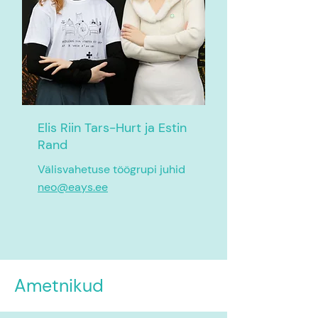
Elis Riin Tars-Hurt ja
Estin
Rand
Välisvahetuse töögrupi juhid
neo@eays.e
e
Ametnikud