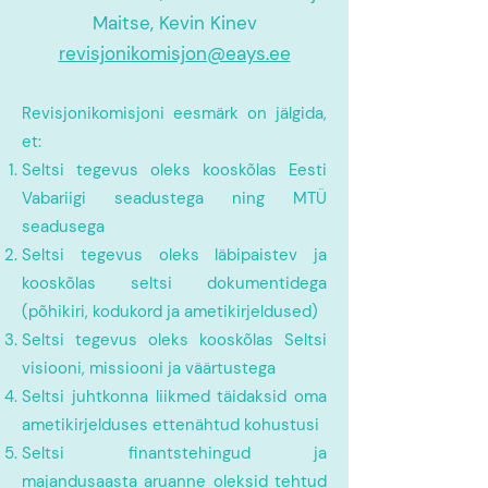
Maitse, Kevin Kinev
revisjonikomisjon@eays.ee
Revisjonikomisjoni eesmärk on jälgida,
et:
Seltsi tegevus oleks kooskõlas Eesti
Vabariigi seadustega ning MTÜ
seadusega
Seltsi tegevus oleks läbipaistev ja
kooskõlas seltsi dokumentidega
(põhikiri, kodukord ja ametikirjeldused)
Seltsi tegevus oleks kooskõlas Seltsi
visiooni, missiooni ja väärtustega
Seltsi juhtkonna liikmed täidaksid oma
ametikirjelduses ettenähtud kohustusi
Seltsi finantstehingud ja
majandusaasta aruanne oleksid tehtud