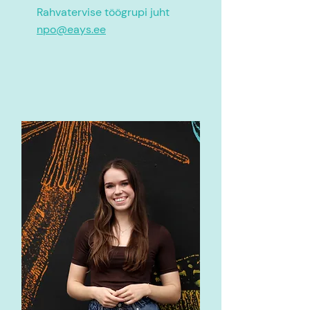
Rahvatervise töögrupi juht
npo@eays.ee