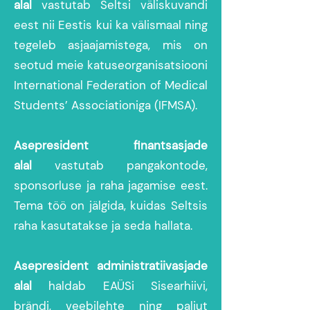
alal
vastutab Seltsi väliskuvandi
eest nii Eestis kui ka välismaal ning
tegeleb asjaajamistega, mis on
seotud meie katuseorganisatsiooni
International Federation of Medical
Students’ Associationiga (IFMSA).
Asepresident finantsasjade
alal
vastutab pangakontode,
sponsorluse ja raha jagamise eest.
Tema töö on jälgida, kuidas Seltsis
raha kasutatakse ja seda hallata.
Asepresident administratiivasjade
alal
haldab EAÜSi Sisearhiivi,
brändi, veebilehte ning paljut