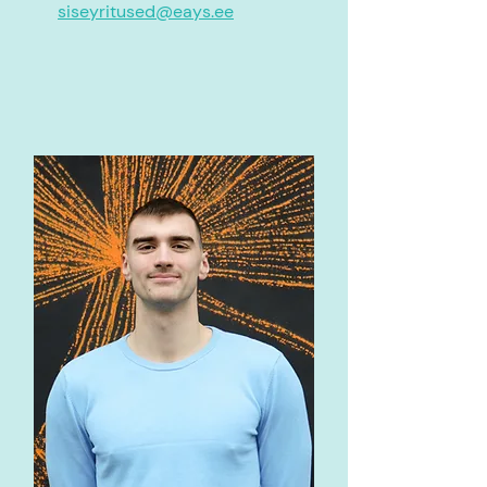
siseyritused@eays.ee