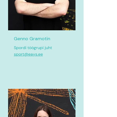
Genno Gramotin
Spordi töögrupi juht
sport@eays.ee