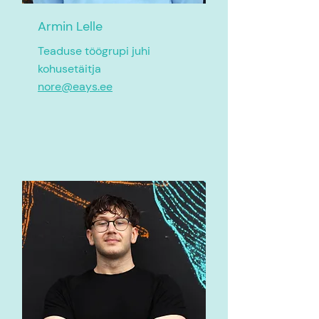
Armin Lelle
Teaduse töögrupi juhi
kohusetäitja
nore@eays.ee