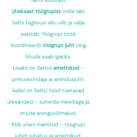
Selts koosneb
üheksast
töögrupist
, mille läbi
Selts tegevusi ellu viib ja välja
paistab. Töögrupi tööd
koordineerib
töögrupi juht
ning
liituda saab igaüks.
Lisaks on Seltsil
ametnikud
-
pressiesindaja ja arendusjuht,
kellel on Seltsi tööd toetavad
ülesanded – suhelda meediaga ja
otsida arenguvõimalusi.
Kõik siiani mainitud – töögrupi
juhid, juhatus ja ametnikud,