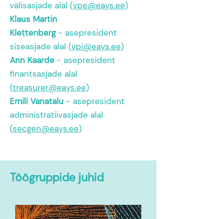
välisasjade alal (
vpe@eays.ee
)
Klaus Martin
Klettenberg
-
a
sepresident
siseasjade alal (
vpi@eays.ee
)
Ann Kaarde
- asepresident
finantsasjade alal
(
treasurer@eays.ee
)
Emili Vanatalu
- asepresident
administratiivasjade alal
(
secgen@eays.ee
)
Töögruppide juhid