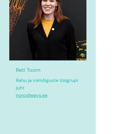
Reti Toom
Rahu ja inimõiguste töögrupi
juht
norp@eays.ee